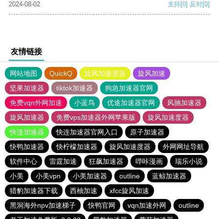
2024-08-02
支持
[0]
反对
[0]
友情链接
网站地图
QuickQ
旋风加速度器
旋风加速
坚果加速器
tiktok加速器
狗急加速器官网
免费vqn外网加速
小蓝鸟
优途加速器官网
风驰加速器
旋风加速器
免费vps加速器外网苹果版
旋风加速度器
快连加速器
快连加速器官网入口
原子加速器
快鸭加速器
快柠檬加速器
旋风加速度器
外网网址导航
软件中心
雷霆加速
狂飙加速器
哔咔漫画
瑞乐小说
小美
小美vpn
小美加速器
outline
蓝鲸加速器
猎豹加速器下载
西柚加速
xfcc旋风加速
黑洞海外npv加速梯子
快鸭官网
vqn加速外网
outline