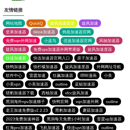
友情链接
网站地图
QuickQ
旋风加速度器
旋风加速
坚果加速器
tiktok加速器
狗急加速器官网
免费vqn外网加速
小蓝鸟
优途加速器官网
风驰加速器
旋风加速器
免费vps加速器外网苹果版
旋风加速度器
快连加速器
快连加速器官网入口
原子加速器
快鸭加速器
快柠檬加速器
旋风加速度器
外网网址导航
软件中心
雷霆加速
狂飙加速器
哔咔漫画
小美
小美vpn
小美加速器
outline
蓝鲸加速器
猎豹加速器下载
西柚加速
xfcc旋风加速
黑洞海外npv加速梯子
快鸭官网
vqn加速外网
outline
老王加速免费版v2.2.23
黑豹加速器
蘑菇加速器
2023免费加速神器
黑洞每天免费1小时加速
雷霆vp加速器
红海pro加速器
飞机加速器
快连vρn加速器
outline