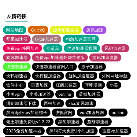
友情链接
网站地图
QuickQ
旋风加速度器
旋风加速
坚果加速器
tiktok加速器
狗急加速器官网
免费vqn外网加速
小蓝鸟
优途加速器官网
风驰加速器
旋风加速器
免费vps加速器外网苹果版
旋风加速度器
快连加速器
快连加速器官网入口
原子加速器
快鸭加速器
快柠檬加速器
旋风加速度器
外网网址导航
软件中心
雷霆加速
狂飙加速器
哔咔漫画
小美
小美vpn
小美加速器
outline
蓝鲸加速器
猎豹加速器下载
西柚加速
xfcc旋风加速
黑洞海外npv加速梯子
快鸭官网
vqn加速外网
outline
老王加速免费版v2.2.23
黑豹加速器
蘑菇加速器
2023免费加速神器
黑洞每天免费1小时加速
雷霆vp加速器