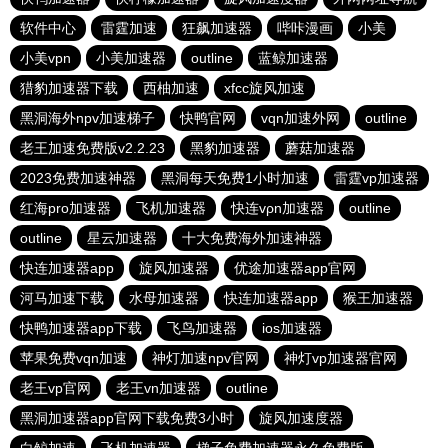
软件中心
雷霆加速
狂飙加速器
哔咔漫画
小美
小美vpn
小美加速器
outline
蓝鲸加速器
猎豹加速器下载
西柚加速
xfcc旋风加速
黑洞海外npv加速梯子
快鸭官网
vqn加速外网
outline
老王加速免费版v2.2.23
黑豹加速器
蘑菇加速器
2023免费加速神器
黑洞每天免费1小时加速
雷霆vp加速器
红海pro加速器
飞机加速器
快连vρn加速器
outline
outline
星云加速器
十大免费海外加速神器
快连加速器app
旋风加速器
优途加速器app官网
河马加速下载
水母加速器
快连加速器app
猴王加速器
快鸭加速器app下载
飞鸟加速器
ios加速器
苹果免费vqn加速
神灯加速npv官网
神灯vp加速器官网
老王vp官网
老王vn加速器
outline
黑洞加速器app官网下载免费3小时
旋风加速度器