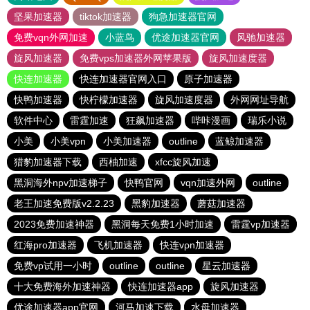
坚果加速器
tiktok加速器
狗急加速器官网
免费vqn外网加速
小蓝鸟
优途加速器官网
风驰加速器
旋风加速器
免费vps加速器外网苹果版
旋风加速度器
快连加速器
快连加速器官网入口
原子加速器
快鸭加速器
快柠檬加速器
旋风加速度器
外网网址导航
软件中心
雷霆加速
狂飙加速器
哔咔漫画
瑞乐小说
小美
小美vpn
小美加速器
outline
蓝鲸加速器
猎豹加速器下载
西柚加速
xfcc旋风加速
黑洞海外npv加速梯子
快鸭官网
vqn加速外网
outline
老王加速免费版v2.2.23
黑豹加速器
蘑菇加速器
2023免费加速神器
黑洞每天免费1小时加速
雷霆vp加速器
红海pro加速器
飞机加速器
快连vρn加速器
免费vp试用一小时
outline
outline
星云加速器
十大免费海外加速神器
快连加速器app
旋风加速器
优途加速器app官网
河马加速下载
水母加速器