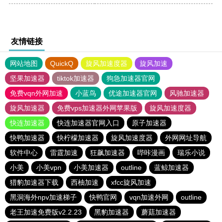
友情链接
网站地图
QuickQ
旋风加速度器
旋风加速
坚果加速器
tiktok加速器
狗急加速器官网
免费vqn外网加速
小蓝鸟
优途加速器官网
风驰加速器
旋风加速器
免费vps加速器外网苹果版
旋风加速度器
快连加速器
快连加速器官网入口
原子加速器
快鸭加速器
快柠檬加速器
旋风加速度器
外网网址导航
软件中心
雷霆加速
狂飙加速器
哔咔漫画
瑞乐小说
小美
小美vpn
小美加速器
outline
蓝鲸加速器
猎豹加速器下载
西柚加速
xfcc旋风加速
黑洞海外npv加速梯子
快鸭官网
vqn加速外网
outline
老王加速免费版v2.2.23
黑豹加速器
蘑菇加速器