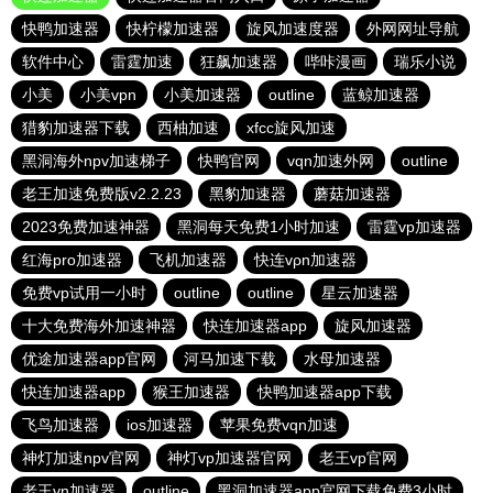
快鸭加速器
快柠檬加速器
旋风加速度器
外网网址导航
软件中心
雷霆加速
狂飙加速器
哔咔漫画
瑞乐小说
小美
小美vpn
小美加速器
outline
蓝鲸加速器
猎豹加速器下载
西柚加速
xfcc旋风加速
黑洞海外npv加速梯子
快鸭官网
vqn加速外网
outline
老王加速免费版v2.2.23
黑豹加速器
蘑菇加速器
2023免费加速神器
黑洞每天免费1小时加速
雷霆vp加速器
红海pro加速器
飞机加速器
快连vρn加速器
免费vp试用一小时
outline
outline
星云加速器
十大免费海外加速神器
快连加速器app
旋风加速器
优途加速器app官网
河马加速下载
水母加速器
快连加速器app
猴王加速器
快鸭加速器app下载
飞鸟加速器
ios加速器
苹果免费vqn加速
神灯加速npv官网
神灯vp加速器官网
老王vp官网
老王vn加速器
outline
黑洞加速器app官网下载免费3小时