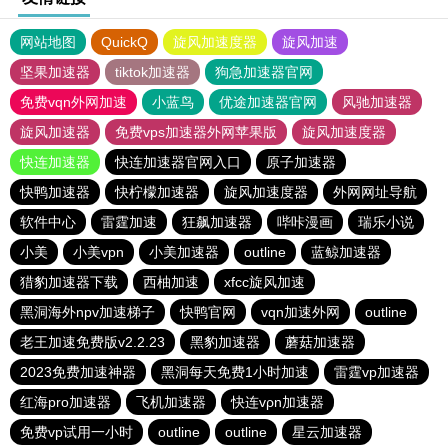
网站地图
QuickQ
旋风加速度器
旋风加速
坚果加速器
tiktok加速器
狗急加速器官网
免费vqn外网加速
小蓝鸟
优途加速器官网
风驰加速器
旋风加速器
免费vps加速器外网苹果版
旋风加速度器
快连加速器
快连加速器官网入口
原子加速器
快鸭加速器
快柠檬加速器
旋风加速度器
外网网址导航
软件中心
雷霆加速
狂飙加速器
哔咔漫画
瑞乐小说
小美
小美vpn
小美加速器
outline
蓝鲸加速器
猎豹加速器下载
西柚加速
xfcc旋风加速
黑洞海外npv加速梯子
快鸭官网
vqn加速外网
outline
老王加速免费版v2.2.23
黑豹加速器
蘑菇加速器
2023免费加速神器
黑洞每天免费1小时加速
雷霆vp加速器
红海pro加速器
飞机加速器
快连vρn加速器
免费vp试用一小时
outline
outline
星云加速器