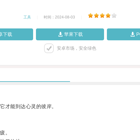
工具
|
时间：2024-08-03
|
卓下载
苹果下载
安卓市场，安全绿色
它才能到达心灵的彼岸。
疲。