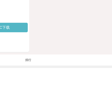
PC下载
排行