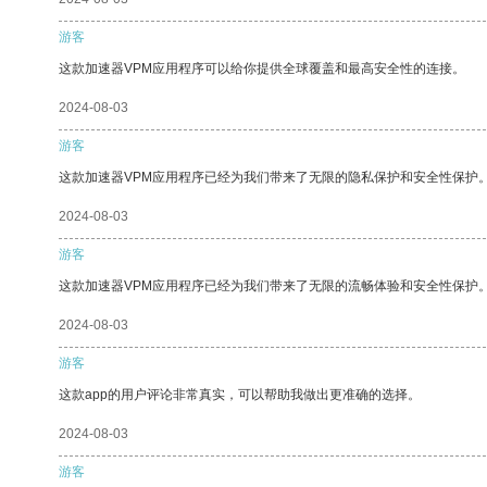
游客
这款加速器VPM应用程序可以给你提供全球覆盖和最高安全性的连接。
2024-08-03
游客
这款加速器VPM应用程序已经为我们带来了无限的隐私保护和安全性保护
2024-08-03
游客
这款加速器VPM应用程序已经为我们带来了无限的流畅体验和安全性保护
2024-08-03
游客
这款app的用户评论非常真实，可以帮助我做出更准确的选择。
2024-08-03
游客